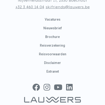
Nijverheidsstraat 17, 2530 Boechout
+32 3 460 14 04
skifriends@lauwers.be
Vacatures
Nieuwsbrief
Brochure
Reisverzekering
Reisvoorwaarden
Disclaimer
Extranet
Volg ons op Facebook
Volg ons op Instagram
Volg ons op YouTube
Volg ons op Linked