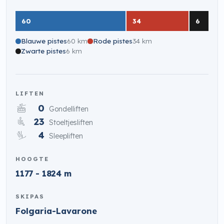
60
34
6
Blauwe pistes
60 km
Rode pistes
34 km
Zwarte pistes
6 km
LIFTEN
0
Gondelliften
23
Stoeltjesliften
4
Sleepliften
HOOGTE
1177 - 1824 m
SKIPAS
Folgaria-Lavarone