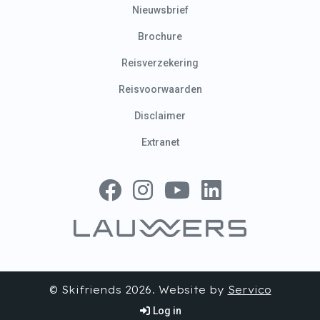
Nieuwsbrief
Brochure
Reisverzekering
Reisvoorwaarden
Disclaimer
Extranet
Volg ons op Facebook
Volg ons op Instagram
Volg ons op YouTube
Volg ons op Linked
© Skifriends 2026. Website by
Servico
Log in